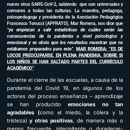
nuevo virus SARS-CoV-2, sabiendo que son universales y
comunes a todas las culturas. La maestra, pedagoga,
psicopedagoga y presidenta de la Asociación Pedagógica
Francesco Tonucci (APFRATO), Mar Romera, nos dice que
“ya empiezan a salir estadísticas de cuáles serán las
consecuencias de la pandemia a nivel psicológico y
emocional y es obvio que los resultados muestran que no
estábamos preparados para esto”
.
MAR ROMERA: “ES DE
LOCOS PREOCUPARSE, EN PLENA PANDEMIA, SOBRE SI
LOS NIÑOS SE HAN SALTADO PARTES DEL CURRÍCULO
ACADÉMICO”
Durante el cierre de las escuelas, a causa de la
pandemia del Covid 19, en algunos de los
actores del proceso enseñanza – aprendizaje
se han producido
emociones no tan
agradables (
como el miedo, la cólera y la
tristeza)
y otras positivas
, de manera más o
menos frecuente, intermitente o duraderas-