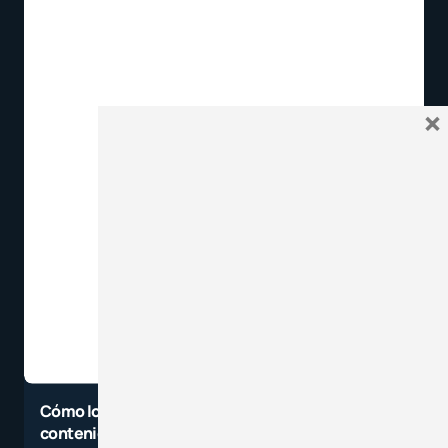
×
Cómo los apuntes a mano ayudan a la retención de
contenidos en los alumnos