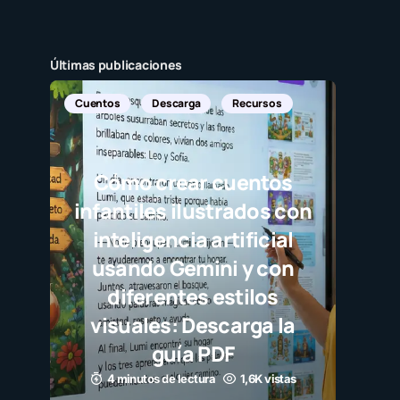
Últimas publicaciones
Cuentos
Descarga
Recursos
Cómo crear cuentos
infantiles ilustrados con
inteligencia artificial
usando Gemini y con
diferentes estilos
visuales: Descarga la
guía PDF
4 minutos de lectura
1,6K vistas