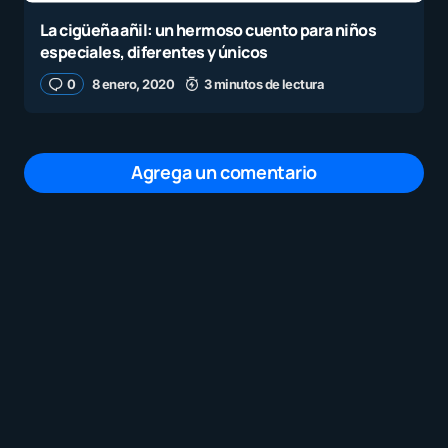
La cigüeña añil: un hermoso cuento para niños
especiales, diferentes y únicos
0
8 enero, 2020
3 minutos de lectura
Agrega un comentario
Tu dirección de correo electrónico no será
publicada.
Los campos obligatorios están
marcados con
*
Mensaje
*