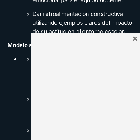
emocional para el equipo docente.
Dar retroalimentación constructiva
utilizando ejemplos claros del impacto
de su actitud en el entorno escolar.
×
Modelo sugerido:
Situación:
“En las reuniones de
equipo, noto que las críticas
constantes afectan las propuestas de
mejora.”
Comportamiento:
“Haces
comentarios que desmotivan a otros
compañeros.”
Impacto:
“Esto genera una falta de
entusiasmo en las iniciativas