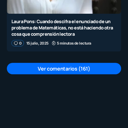
Laura Pons: Cuando descifra el enunciado de un
problema de Matemáticas, no está haciendo otra
cosa que comprensión lectora
0
15 julio, 2025
5 minutos de lectura
Ver comentarios (161)
Este Trump que se cree el men del
mundo, es un payaso opresor de los
migrantes, pero el no se da cuenta de
sus raíces de donde es, Rusia te hace
llorar esta bien equipado al igual China,
tu Trump ya no eres nada