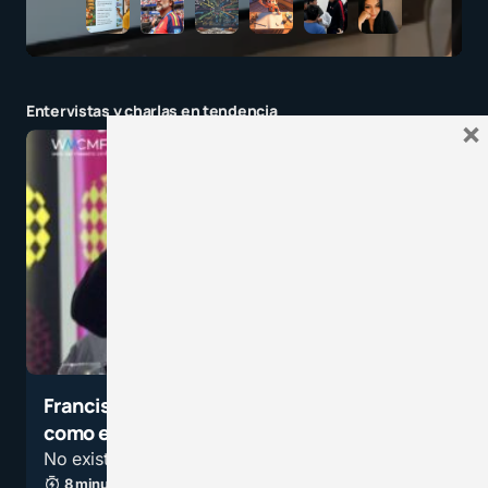
por
Nelson Ricardo Landaverde
12 septiembre, 2025 a las 10:30 pm
Ladrando al aire como perro iguanero.
Entervistas y charlas en tendencia
×
por
Angulo Quiroz Yonis Jose
12 septiembre, 2025 a las 10:25 pm
Para lo que le va a servir esa vaina,
todo entra por China, Corea, etcétera.
Se jodio Trump.
por
Angulo Quiroz Yonis Jose
12 septiembre, 2025 a las 10:24 pm
Jjjjj….él amo de los ultimátum…luego se
Francisco Mora: La neuroeducación no es
retracta ….y ya … porque es el OSO 🙂
como el método Montessori
No existe un decálogo que se pueda aplicar.
🙂😄😄😄
8 minutos de lectura
3,7K vistas