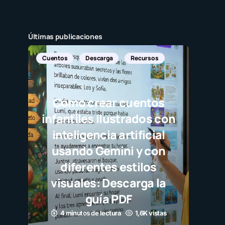
Últimas publicaciones
Cuentos
Descarga
Recursos
Cómo crear cuentos
infantiles ilustrados con
inteligencia artificial
usando Gemini y con
diferentes estilos
visuales: Descarga la
guía PDF
4 minutos de lectura
1,6K vistas