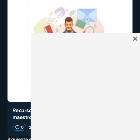
×
Recursos y herramientas más utilizadas por los
maestros
0
27 diciembre, 2020
2 minutos de lectura
Siguiente entrada