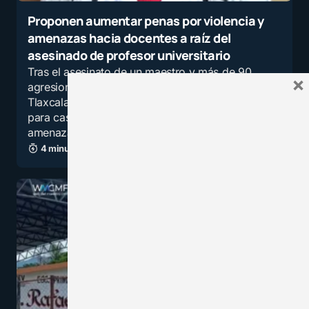
Proponen aumentar penas por violencia y
amenazas hacia docentes a raíz del
asesinado de profesor universitario
Tras el asesinato de un maestro y más de 90
×
agresiones registradas, autoridades de
Tlaxcala proponen reformas al código penal
para castigar con mayor severidad las
amenazas y agresiones contra…
4 minutos de lectura
1,3K vistas