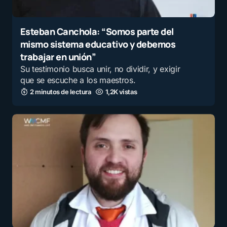
Esteban Canchola: “Somos parte del
E-mail
*
mismo sistema educativo y debemos
trabajar en unión”
Su testimonio busca unir, no dividir, y exigir
Guarda mi nombre y correo electrónico en este
que se escuche a los maestros.
navegador para la próxima vez que comente.
2 minutos de lectura
1,2K vistas
Recibir un correo electrónico con los siguientes
comentarios a esta entrada.
Recibir un correo electrónico con cada nueva
entrada.
Enviar comentario