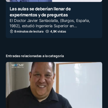
por
Fernando Sierra Mendez
15 julio, 2025 a las 12:31 am
Las aulas se deberían llenar de
experimentos y de preguntas
El Doctor Javier Santaolalla, (Burgos, España,
1982), estudió Ingeniería Superior en…
Tu dirección de correo electrónico no será
8 minutos de lectura
4,9K vistas
publicada.
Los campos obligatorios están
marcados con
*
Mensaje
*
Entradas relacionadas a la categoría
Nombre
*