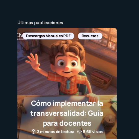
Últimas publicaciones
Descargas Manuales PDF
Recursos
Cómo implementar la
transversalidad: Guía
para docentes
3 minutos de lectura
5,6K vistas