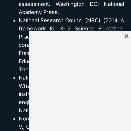
assessment. Washington DC: National
Academy Press.
National Research Council (NRC). (2011). A
framework for K-12 Science Education:
×
Practices, crosscutting concepts, and
core ideas. Committee on a Conceptual
Framework for New K-12 Science
Education Standards. Washington, DC:
The National Academies Press.
National Research Council (NRC) (2015).
What research says about effective
instruction in undergraduate science and
engineering. Washington, DC: The
National Academies Press
Norcini, J., Anderson, B., Bollela, V., Burch,
V., Costa, M. J., Duvivier, R., (2011). Criteria