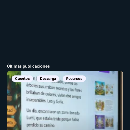
Enviar comentario
Últimas publicaciones
N