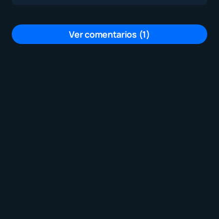
Ver comentarios (1)
Tu dirección de correo electrónico no será
publicada.
Los campos obligatorios están
marcados con
*
Mensaje
*