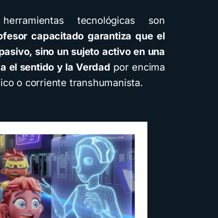
usando Gemini y con
erramientas tecnológicas son
diferentes estilos
ofesor capacitado garantiza que el
visuales: Descarga la
pasivo, sino un sujeto activo en una
guía PDF
 el sentido y la Verdad
por encima
4 minutos de lectura
1,6K vistas
ico o corriente transhumanista.