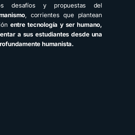
los desafíos y propuestas del
umanismo
, corrientes que plantean
ción
entre tecnología y ser humano,
ientar a sus estudiantes desde una
 profundamente humanista.
entos
Descarga
Recursos
Cómo crear cuentos
fantiles ilustrados con
inteligencia artificial