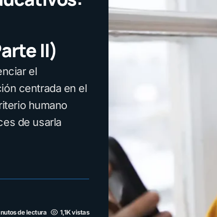
rte II)
enciar el
ión centrada en el
criterio humano
ces de usarla
nutos de lectura
1,1K vistas