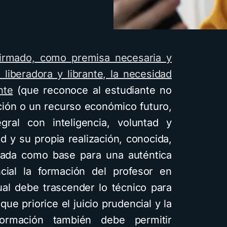
irmado, como premisa necesaria y
liberadora y librante, la necesidad
nte
(que reconoce al estudiante no
ción o un recurso económico futuro,
ral con inteligencia, voluntad y
d y su propia realización, conocida,
ptada como base para una auténtica
cial la formación del profesor en
 cual debe trascender lo técnico para
ue priorice el juicio prudencial y la
formación también debe permitir