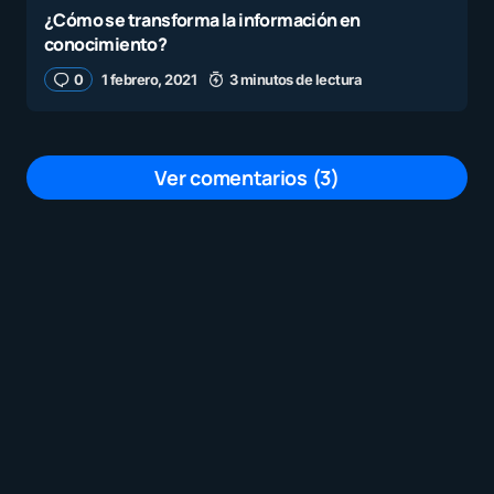
¿Cómo se transforma la información en
conocimiento?
0
1 febrero, 2021
3 minutos de lectura
Ver comentarios (3)
Bien rapido…los alumnos están bien
ignorantes, digan lo que digan
quisieeon tener la razón en lonque
decian, no se molestaron en investigar
el teemino, la culpa no es de la
maestra, es de los alumnos por no
investigar…Conmigo que ni se
acerquen a pedir trabajo los de la paz…
Al rato me van a decir que no sé del
tema….Burros!