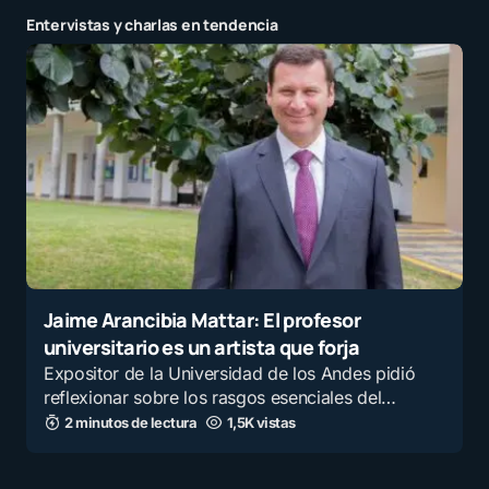
Entervistas y charlas en tendencia
E-mail
*
Guarda mi nombre y correo electrónico en este
navegador para la próxima vez que comente.
Recibir un correo electrónico con los siguientes
comentarios a esta entrada.
Jaime Arancibia Mattar: El profesor
universitario es un artista que forja
Recibir un correo electrónico con cada nueva
entrada.
Expositor de la Universidad de los Andes pidió
reflexionar sobre los rasgos esenciales del…
2 minutos de lectura
1,5K vistas
Enviar comentario