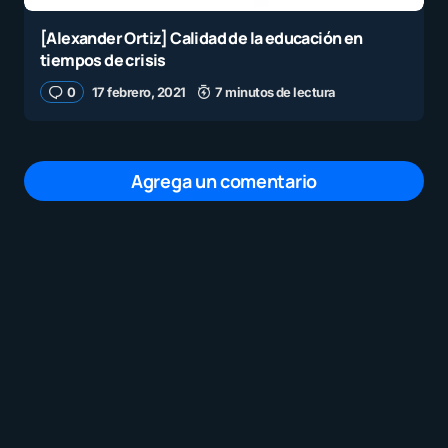
[Alexander Ortiz] Calidad de la educación en
tiempos de crisis
0
17 febrero, 2021
7 minutos de lectura
Agrega un comentario
Tu dirección de correo electrónico no será
publicada.
Los campos obligatorios están
marcados con
*
Mensaje
*