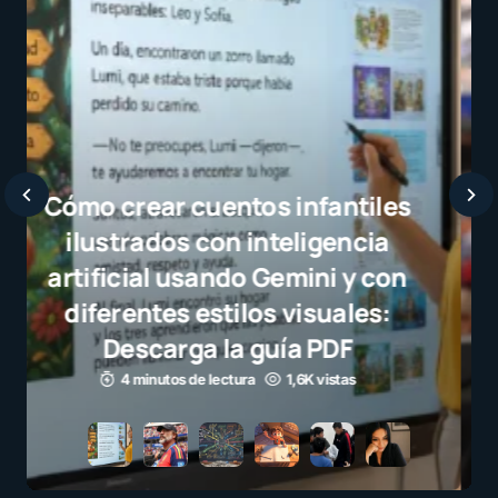
Javier Bardem elogia a la
selección campeona y destaca
el juego limpio como ejemplo
para millones de niños
3 minutos de lectura
1,1K vistas