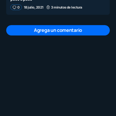
0
18 julio, 2021
3 minutos de lectura
Agrega un comentario
Tu dirección de correo electrónico no será
publicada.
Los campos obligatorios están
marcados con
*
Mensaje
*