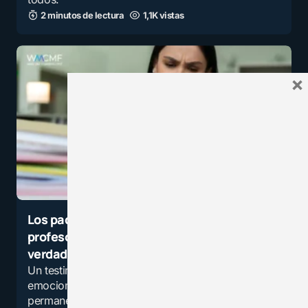
2 minutos de lectura
1,1K vistas
×
Los padres son la peor parte de ser
profesor: el testimonio que destapó una
verdad incómoda
Un testimonio docente que expone el desgaste
emocional, la falta de límites y el conflicto
permanente entre escuela, familia y autoridad