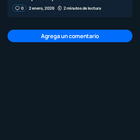
0
2 enero, 2026
2 minutos de lectura
Agrega un comentario
Tu dirección de correo electrónico no será
publicada.
Los campos obligatorios están
marcados con
*
Mensaje
*