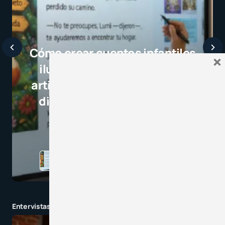
×
Javier Bardem elogia a la
selección campeona y destaca
el juego limpio como ejemplo
para millones de niños
3 minutos de lectura
1,1K vistas
Entervistas y charlas en tendencia