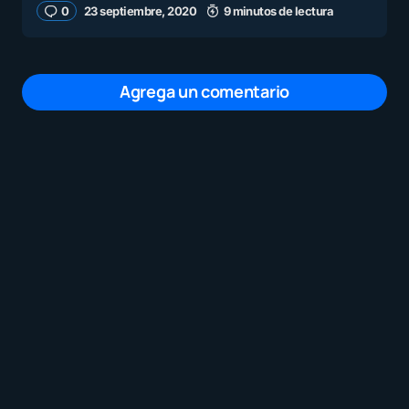
0
23 septiembre, 2020
9 minutos de lectura
Agrega un comentario
Tu dirección de correo electrónico no será
publicada.
Los campos obligatorios están
marcados con
*
Mensaje
*