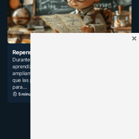
×
Repensando los Estilos de Aprendizaje
Durante décadas, la teoría de los estilos de
aprendizaje (visual, auditivo y kinestésico) fue
ampliamente aceptada. Esta teoría propone
que las personas tienen un estilo preferido
para…
5 minutos de lectura
1,9K vistas