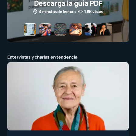
Descarga la guía PDF
4 minutos de lectura
1,6K vistas
E-mail
*
Guarda mi nombre y correo electrónico en este
Entervistas y charlas en tendencia
navegador para la próxima vez que comente.
Recibir un correo electrónico con los siguientes
comentarios a esta entrada.
Recibir un correo electrónico con cada nueva
entrada.
Enviar comentario