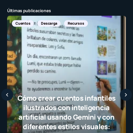
por
Yahis Gonzalez Martino
Últimas publicaciones
11 octubre, 2025 a las 8:17 pm
Cuentos
Descarga
Recursos
Tu dirección de correo electrónico no será
publicada.
Los campos obligatorios están
marcados con
*
Mensaje
*
Cómo crear cuentos infantiles
ilustrados con inteligencia
artificial usando Gemini y con
diferentes estilos visuales:
Nombre
*