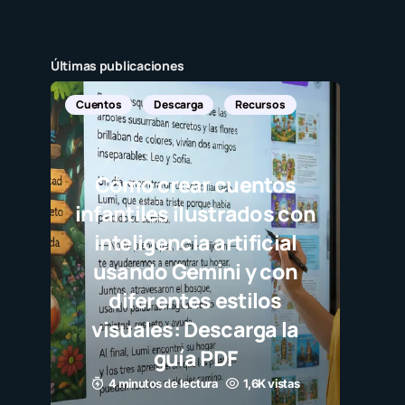
Últimas publicaciones
Cuentos
Descarga
Recursos
Cómo crear cuentos
infantiles ilustrados con
inteligencia artificial
usando Gemini y con
diferentes estilos
visuales: Descarga la
guía PDF
4 minutos de lectura
1,6K vistas