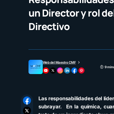
un Director y rol d
Directivo
Web del Maestro CMF
9 minu
Las responsabilidades del líde
subrayar. En la química, cua