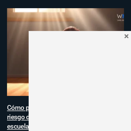
×
Cómo pueden los docentes prevenir el
riesgo de suicidio juvenil desde la
escuela: Descarga la guía recomendada