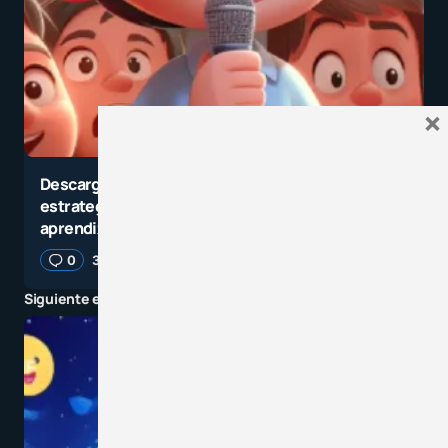
×
Descarga las 28 fichas de dictados musicales: una
estrategia pedagógica que une música, lenguaje y
aprendizaje significativo
0
30 mayo, 2026
4 minutos de lectura
Siguiente entrada