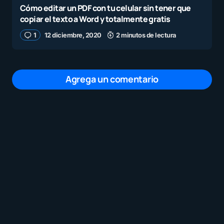
Cómo editar un PDF con tu celular sin tener que
copiar el texto a Word y totalmente gratis
1
12 diciembre, 2020
2 minutos de lectura
Agrega un comentario
Tu dirección de correo electrónico no será
publicada.
Los campos obligatorios están
marcados con
*
Mensaje
*