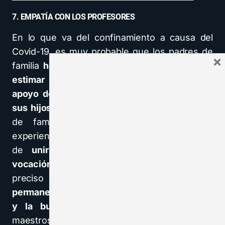
7. EMPATÍA CON LOS PROFESORES
En lo que va del confinamiento a causa del
Covid-19, es muy probable que los padres de
×
familia
han tenido y tienen la oportunidad de
estimar desde una experiencia inédita, el
apoyo de los profesores en la educación de
sus hijos
. Ellos también son padres y madres
de familia, y están pasando la misma
experiencia de Usted. Ha llegado el momento
de
unir las cualidades propias de cada
vocación
en bien de los niños y jóvenes. Es
preciso mantener una
comunicación fluida,
permanente y sincera,
pues de
la coincidencia
y la buena coordinación
entre padres y
maestros, dependerá mucho el que
los