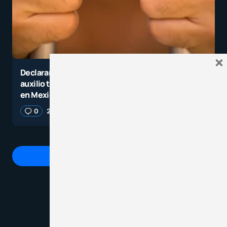
×
Declaran culpable a maestro por omisión de
auxilio tras muerte de alumno víctima de bullying
en Mexicali
0
28 junio, 2025
2 minutos de lectura
Ver comentarios (1)
hola yo soy alumna en valencia españa
de fp, y quería decir algo. Yo soy muy
defensora de la labor de los profesores.
Odio que se les maltrate y no se les