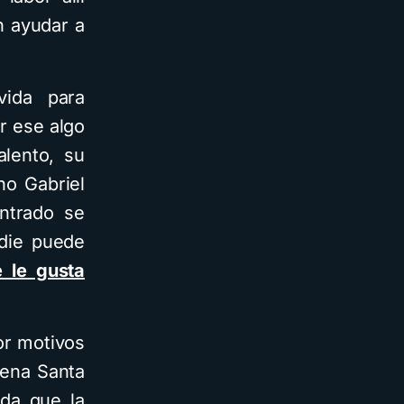
n ayudar a
vida para
r ese algo
alento, su
no Gabriel
ntrado se
adie puede
 le gusta
or motivos
lena Santa
ida que la