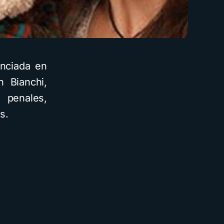
enciada en
h Bianchi,
, penales,
s.