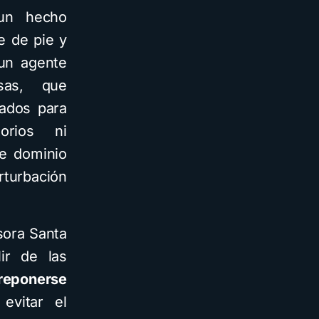
 un hecho
e de pie y
 un agente
sas, que
tados para
orios ni
de dominio
rturbación
sora Santa
ir de las
breponerse
vitar el