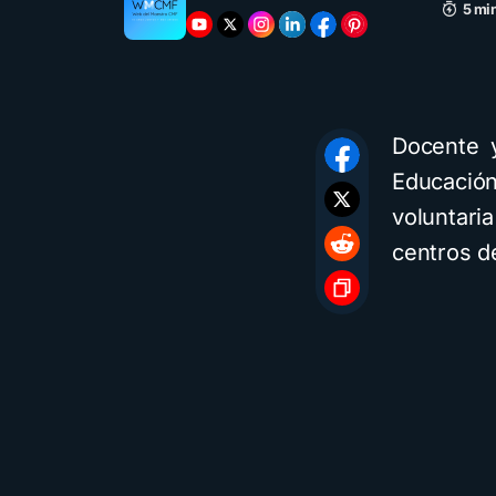
5 min
Docente y
Educación
voluntari
centros d