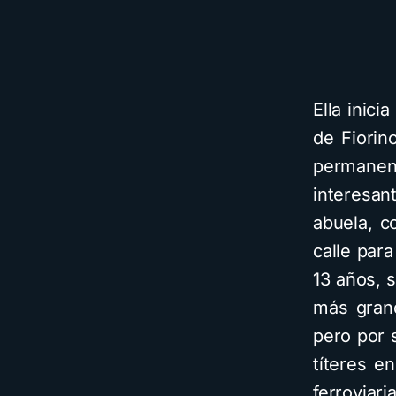
Ella inic
de Fiorin
permane
interesa
abuela, c
calle para
13 años, s
más grand
pero por 
títeres e
ferroviar