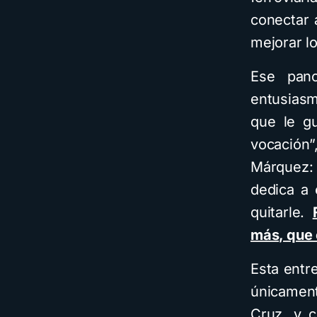
conectar 
mejorar lo
Ese pano
entusiasm
que le gu
vocación”
Márquez:
dedica a 
quitarle.
más, que 
Esta entr
únicament
Cruz, y c