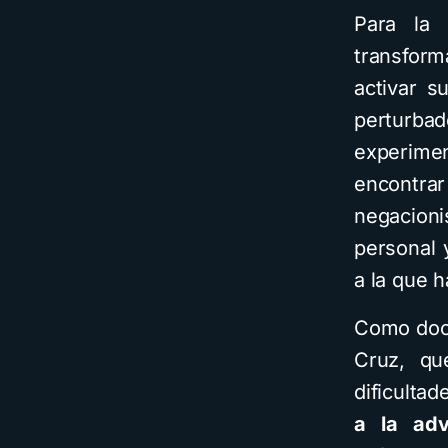
Para la 
transform
activar s
perturb
experimen
encontr
negacioni
personal 
a la que 
Como doce
Cruz, qu
dificultad
a la adv