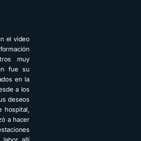
n el video
 formación
tros muy
ón fue su
ados en la
desde a los
 sus deseos
 hospital,
zó a hacer
estaciones
labor allí