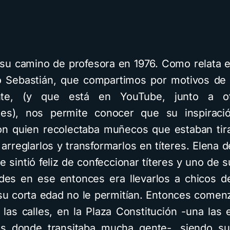
ia su camino de profesora en 1976. Como relata e
o Sebastián, que compartimos por motivos de
nte, (y que está en YouTube, junto a o
ntes), nos permite conocer que su inspiraci
on quien recolectaba muñecos que estaban tir
 arreglarlos y transformarlos en títeres. Elena 
e sintió feliz de confeccionar títeres y uno de
es en ese entonces era llevarlos a chicos de
su corta edad no le permitían. Entonces comen
n las calles, en la Plaza Constitución -una las 
ias donde transitaba mucha gente-, siendo su 