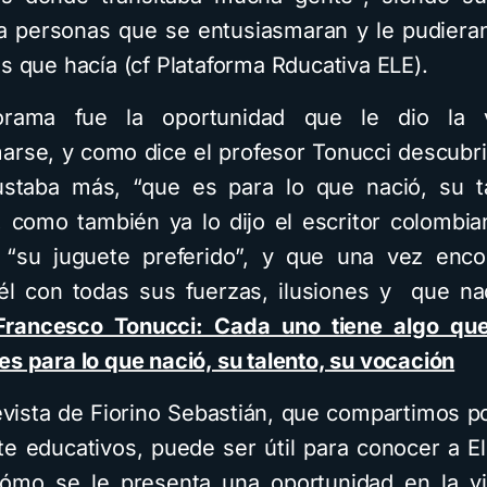
a personas que se entusiasmaran y le pudiera
s que hacía (cf Plataforma Rducativa ELE).
rama fue la oportunidad que le dio la 
arse, y como dice el profesor Tonucci descubri
staba más, “que es para lo que nació, su t
, como también ya lo dijo el escritor colombia
 “su juguete preferido”, y que una vez enco
él con todas sus fuerzas, ilusiones y que n
Francesco Tonucci: Cada uno tiene algo que
es para lo que nació, su talento, su vocación
evista de Fiorino Sebastián, que compartimos p
e educativos, puede ser útil para conocer a E
ómo se le presenta una oportunidad en la v