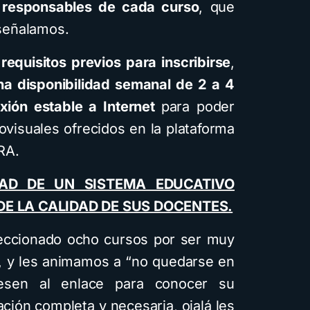
s responsables de cada curso
, que
usando Gemini y con
 señalamos.
diferentes estilos
visuales: Descarga la
requisitos previos para inscribirse
,
guía PDF
na disponibilidad semanal de 2 a 4
xión estable a Internet
para poder
4 minutos de lectura
1,7K vistas
ovisuales ofrecidos en la plataforma
RA.
DAD DE UN SISTEMA EDUCATIVO
E LA CALIDAD DE SUS DOCENTES.
leccionado ocho cursos por ser muy
, y les animamos a “no quedarse en
gresen al enlace para conocer su
ación completa y necesaria, ojalá les