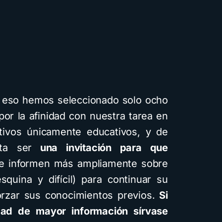
r eso hemos seleccionado solo ocho
por la afinidad con nuestra tarea en
otivos únicamente educativos, y de
Cuentos
Descarga
Recursos
ta ser
una invitación para que
e informen más ampliamente sobre
squina y difícil) para continuar su
Cómo crear cuentos
orzar sus conocimientos previos.
Si
infantiles ilustrados co
dad de mayor información sírvase
inteligencia artificial