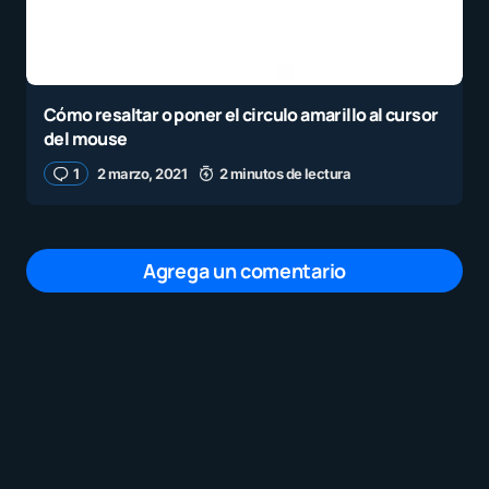
Cómo resaltar o poner el circulo amarillo al cursor
del mouse
1
2 marzo, 2021
2 minutos de lectura
Agrega un comentario
Tu dirección de correo electrónico no será
publicada.
Los campos obligatorios están
marcados con
*
Mensaje
*