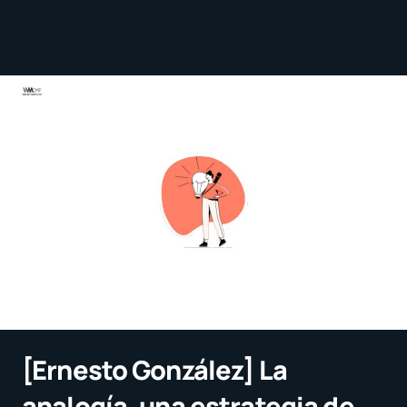
[Ernesto González] La
analogía, una estrategia de