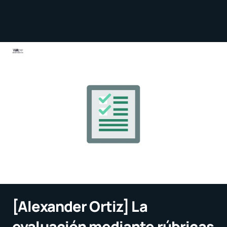
[Alexander Ortiz] La
evaluación mediante rúbricas