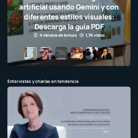
selecci
el jueg
para
3 m
Entervistas y charlas en tendencia