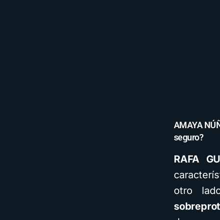
AMAYA NÚÑE
seguro?
RAFA G
caracterís
otro lad
sobrepro