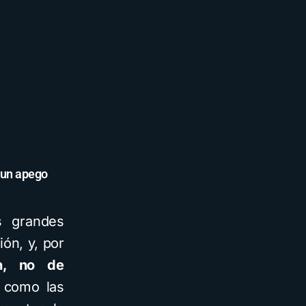
 un apego
s grandes
ión, y, por
n, no de
n como las