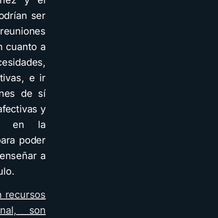
Núñez y el
odrían ser
 reuniones
n cuanto a
cesidades,
ivas, e ir
ones de sí
fectivas y
is en la
para poder
 enseñar a
ulo.
n recursos
nal, son