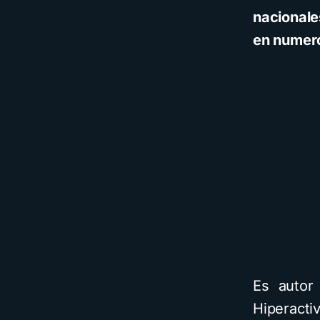
nacionale
en numero
Es autor 
Hiperact