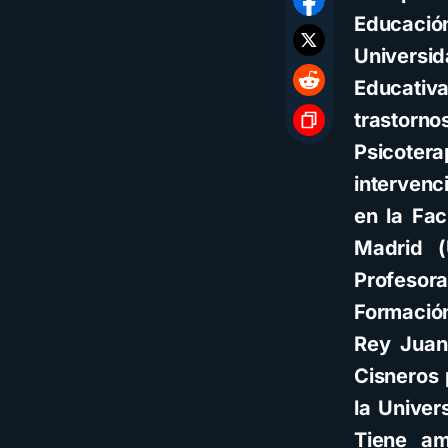
Educación
Universid
Educativ
trastor
Psicoter
intervenc
en la Fa
Madrid (
Profesora
Formación
Rey Juan 
Cisneros 
la Univer
Tiene am