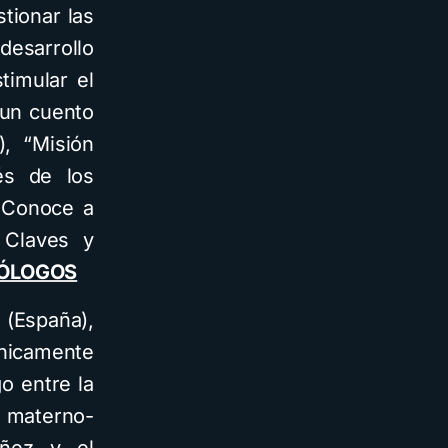
tionar las
desarrollo
timular el
 un cuento
, “Misión
és de los
 “Conoce a
. Claves y
CÓLOGOS
 (España),
únicamente
o entre la
a materno-