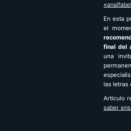
«analfabe
En esta p
el momen
recomend
final del 
una invi
permane
especiali
las letras
Artículo
saber ens