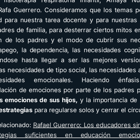
y fisioterapia respiratoria infantil, Amaya 
Rafa Guerrero. Consideramos que los temas p
ad para nuestra tarea docente y para nuestras
adres de familia, para desterrar ciertos mitos e
ón de los padres y el modo de cubrir sus ne
pego, la dependencia, las necesidades cognit
ándose hasta llegar a ser las mejores versi
as necesidades de tipo social, las necesidades a
esidades emocionales. Haciendo énfas
lación de emociones por parte de los padres 
as emociones de sus hijos,
y la importancia de
estrategias
para regularse solos y cerrar el círc
relacionado:
Rafael Guerrero: Los educadores si
ategias suficientes en educación emocio