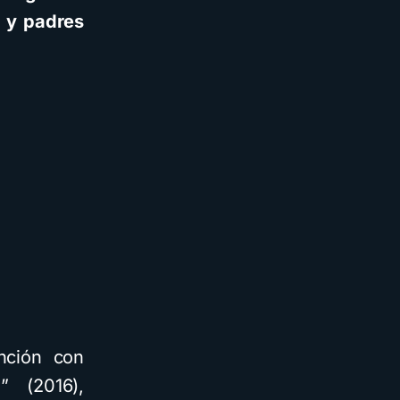
s y padres
ención con
” (2016),