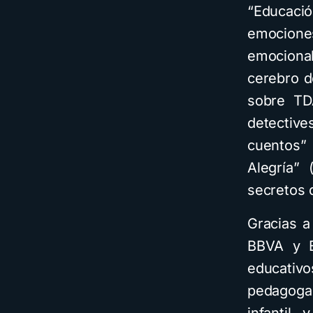
“Educació
emociones
emocional
cerebro d
sobre TD
detectiv
cuentos” 
Alegría” 
secretos 
Gracias a
BBVA y Ed
educativo
pedagoga 