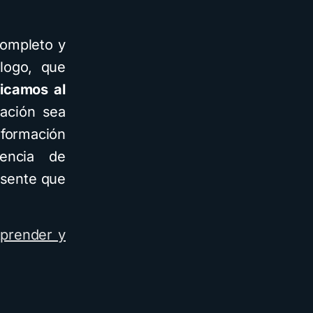
completo y
logo, que
icamos al
cación sea
formación
encia de
esente que
Aprender y