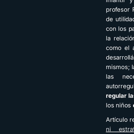
infantil 
profesor 
de utilid
con los p
la relaci
como el a
desarroll
mismos; l
las nec
autorregu
regular l
los niños
Artículo 
ni estr