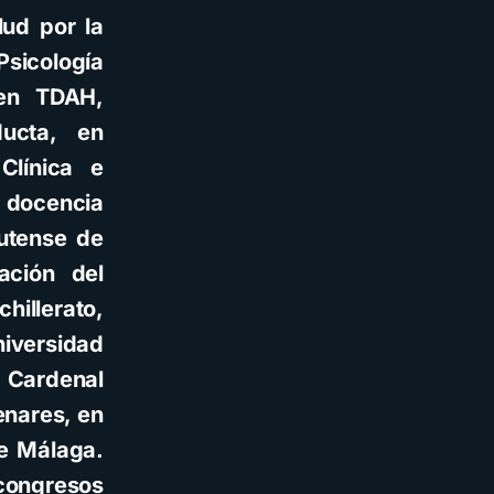
lud por la
Psicología
 en TDAH,
ucta, en
Clínica e
a docencia
utense de
ación del
hillerato,
niversidad
o Cardenal
enares, en
de Málaga.
congresos