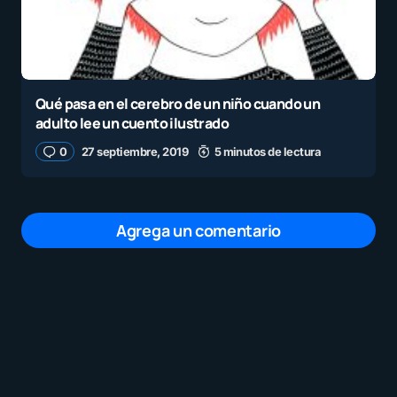
Qué pasa en el cerebro de un niño cuando un
adulto lee un cuento ilustrado
0
27 septiembre, 2019
5 minutos de lectura
Agrega un comentario
Tu dirección de correo electrónico no será
publicada.
Los campos obligatorios están
marcados con
*