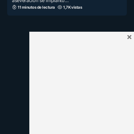
aseveración se implantó…
11 minutos de lectura
1,7K vistas
×