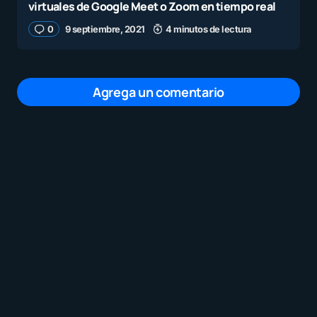
virtuales de Google Meet o Zoom en tiempo real
0
9 septiembre, 2021
4 minutos de lectura
Agrega un comentario
Tu dirección de correo electrónico no será
publicada.
Los campos obligatorios están
marcados con
*
Mensaje
*