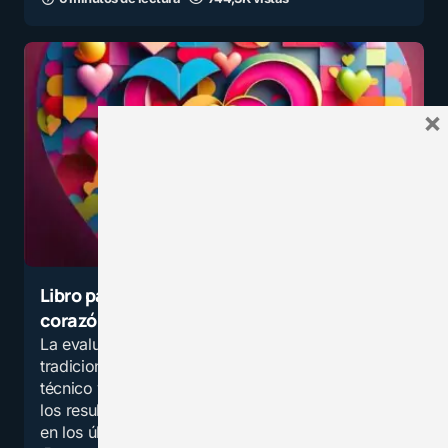
×
Libro para docentes: Evaluar con el
corazón
La evaluación educativa ha sido
tradicionalmente vista como un proceso
técnico y objetivo, centrado en la medición de
los resultados del aprendizaje. Sin embargo,
en los últimos años ha…