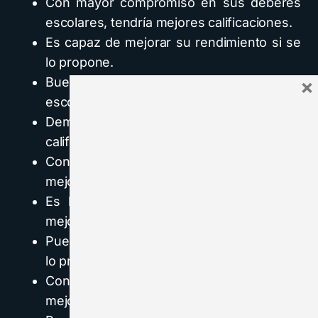
Con mayor compromiso en sus deberes
escolares, tendría mejores calificaciones.
Es capaz de mejorar su rendimiento si se
lo propone.
Buena disposición para con sus deberes
×
escolares.
Demuestra interés para mejorar sus
calificaciones.
Con mayor esfuerzo podría obtener
mejores calificaciones.
Es bueno que mantenga el interés por
mejorar su rendimiento.
Puede lograr mejores calificaciones si se
lo propone.
Con mayor compromiso escolar, puede
mejorar sus calificaciones.