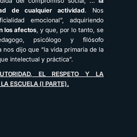
pérdida del compromiso social, …
la
dad de cualquier actividad
. Nos
cialidad emocional”, adquiriendo
n los afectos
, y que, por lo tanto, se
edagogo, psicólogo y filósofo
os dijo que “la vida primaria de la
 intelectual y práctica”.
UTORIDAD, EL RESPETO Y LA
LA ESCUELA (I PARTE).