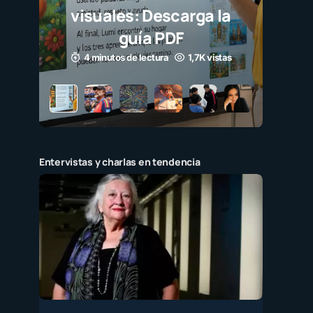
com
mil
3 min
Entervistas y charlas en tendencia