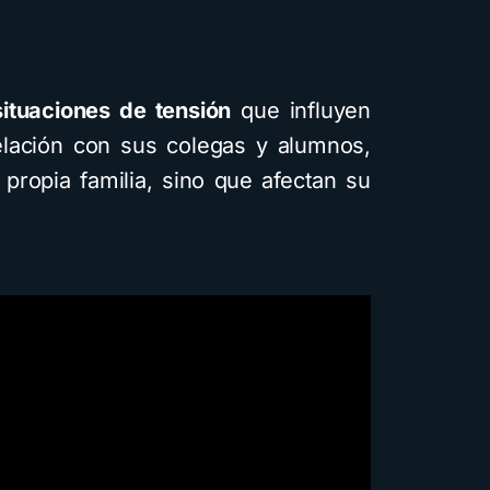
ituaciones de tensión
que influyen
elación con sus colegas y alumnos,
 propia familia, sino que afectan su
Cuentos
Descarga
Recursos
Cómo crear cuentos
infantiles ilustrados con
inteligencia artificial
usando Gemini y con
diferentes estilos