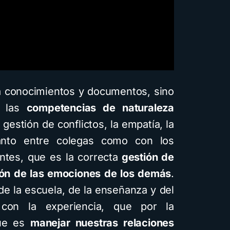
visuales: Descarga la
guía PDF
4 minutos de lectura
1,7K vistas
 a conocimientos y documentos, sino
n las
competencias de naturaleza
 gestión de conflictos, la empatía, la
anto entre colegas como con los
ntes, que es la correcta
gestión de
ión de las emociones de los demás
.
e la escuela, de la enseñanza y del
con la experiencia, que por la
que es
manejar nuestras relaciones