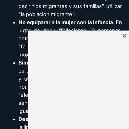
decir “los migrantes y sus familias”, utilizar
“la población migrante”.
No equiparar a la mujer con la infancia
. En
lugar de decir “fallecieron 10 personas,
×
entre ellas 3 mujeres y 2 niños”, utilizar
“fallecieron 10 personas; 5 hombres, 3
mujeres y 2 niños”.
Simetría en el tratamiento.
Preguntarse si
es una cualidad relevante en su contexto
y utilizar la misma construcción para un
hombre que para una mujer. No hacer
referencia al físico o a la condición
sentimental de una mujer, si no lo haces
igualmente con un hombre.
Desmontar estereotipos.
“Las mujeres de
la limpieza”, por “el personal de limpieza”.