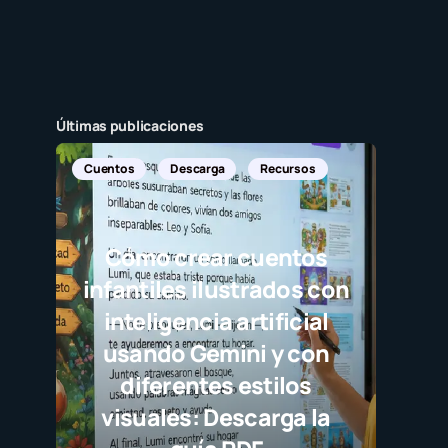
Últimas publicaciones
Cuentos
Descarga
Recursos
Cómo crear cuentos
infantiles ilustrados con
inteligencia artificial
usando Gemini y con
diferentes estilos
visuales: Descarga la