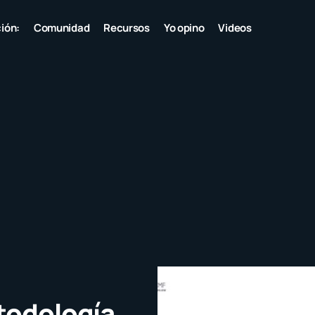
ión:
Comunidad
Recursos
Yo opino
Videos
todología