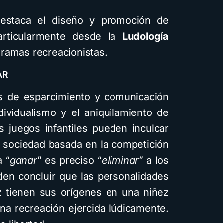
staca el diseño y promoción de
particularmente desde la
Ludología
gramas recreacionistas.
AR
s de esparcimiento y comunicación
dividualismo y el aniquilamiento de
s juegos infantiles pueden inculcar
 sociedad basada en la competición
a “
ganar
” es preciso “
eliminar
” a los
eden concluir que las personalidades
z tienen sus orígenes en una niñez
una recreación ejercida lúdicamente.