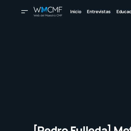
Inicio
Entrevistas
Educac
[Pedro Fulleda] Me