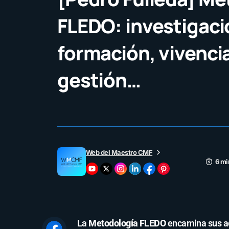
FLEDO: investigaci
formación, vivenci
gestión…
Web del Maestro CMF
6 mi
La
Metodología FLEDO
encamina sus ac