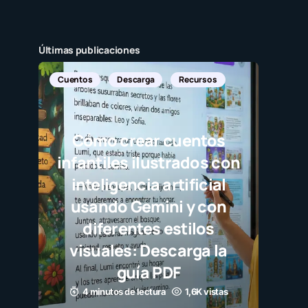
Últimas publicaciones
Cuentos
Descarga
Recursos
Cómo crear cuentos
infantiles ilustrados con
inteligencia artificial
usando Gemini y con
diferentes estilos
visuales: Descarga la
guía PDF
4 minutos de lectura
1,6K vistas