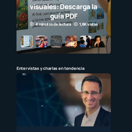
visuales: Descarga la
guía PDF
4 minutos de lectura
1,6K vistas
Entervistas y charlas en tendencia