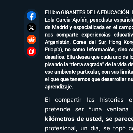
El libro GIGANTES DE LA EDUCACIÓN. 
Lola García-Ajofrín, periodista españ
de Madrid y especializada en el campo
nos
comparte experiencias educati
Afganistán, Corea del Sur, Hong Kong
Etiopía),
no como información, sino c
desafíos.
Ella desea que cada uno de l
pisando la “tierra sagrada” de la vida d
ese ambiente particular, con sus limit
el que
que tenemos que
desarrollar n
aprendizaje
.
El compartir las historias 
pretende ser “una ventana
kilómetros de usted, se parec
profesional, un día, se topó́ 