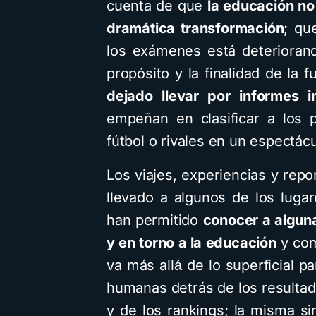
cuenta de que
la educación no
dramática transformación
; qu
los exámenes está deteriorand
propósito y la finalidad de la
dejado llevar por informes i
empeñan en clasificar a los 
fútbol o rivales en un espectácu
Los viajes, experiencias y report
llevado a algunos de los lugar
han permitido
conocer a alguna
y en torno a la educación
y com
va más allá́ de lo superficial p
humanas detrás de los resultad
y de los rankings; la misma s