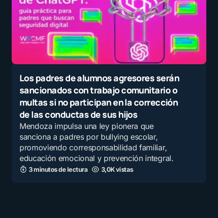
7 noviembre, 2025 a las 12:34 am
Le felicito porque está actualizado de
acuerdo al avance de la tecnología, no
como los otros que aún siguen en lo
tradicional.
Los padres de alumnos agresores serán
sancionados con trabajo comunitario o
por
Elida Malina Guadalupe Rodriguez
multas si no participan en la corrección
7 noviembre, 2025 a las 12:09 am
de las conductas de sus hijos
Mendoza impulsa una ley pionera que
Son herramientas
sanciona a padres por bullying escolar,
por
Juan Jose Hurtado Moreno
promoviendo corresponsabilidad familiar,
6 noviembre, 2025 a las 10:58 pm
educación emocional y prevención integral.
3 minutos de lectura
3,0K vistas
Todos lo hacemos
por
Dimas Ues
6 noviembre, 2025 a las 9:05 pm