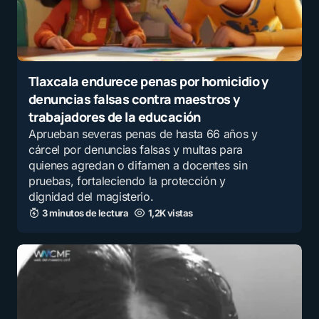
…….POR DIOS ……es herramienta…….
por
Gilberto Orozco
7 noviembre, 2025 a las 1:52 am
Tlaxcala endurece penas por homicidio y
Y qué es lo malo?
denuncias falsas contra maestros y
por
Rl de Compos
trabajadores de la educación
7 noviembre, 2025 a las 1:11 am
Aprueban severas penas de hasta 66 años y
cárcel por denuncias falsas y multas para
quienes agredan o difamen a docentes sin
RM Transcripciones ¿Haciendo
pruebas, fortaleciendo la protección y
suposiciones como argumento? Jajaja,
dignidad del magisterio.
qué nivel. **Justamente Analfabeta
3 minutos de lectura
1,2K vistas
digital** es un término contemporáneo,
usado precisamente para describir a
personas que no logran adaptarse a la
era tecnológica o que aunque la utilizan
no comprenden su funcionamiento, no