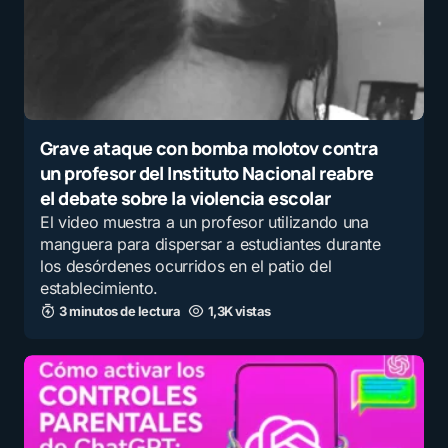
basta con tener un celular o una
computadora si no se tiene criterio ni
alfabetización digital. La IA es una
herramienta increible que optimiza
procesos en muchos niveles y
Grave ataque con bomba molotov contra
aspectos, me parece chistoso es que
un profesor del Instituto Nacional reabre
usas “tecnofilia” y “analfabetismo”
el debate sobre la violencia escolar
como si fueran opuestos, cuando en
El video muestra a un profesor utilizando una
realidad no tienen ninguna relación
manguera para dispersar a estudiantes durante
lógica. Ser «tecnófilo» como
los desórdenes ocurridos en el patio del
establecimiento.
denominas no implica ignorancia, de
3 minutos de lectura
1,3K vistas
hecho necesitas mucho conocimiento
para saber cómo funciona, si no te
adaptas serás remplazado por quien si
lo sepa usar. Tremendo mediocre.
por
Juan Rojas