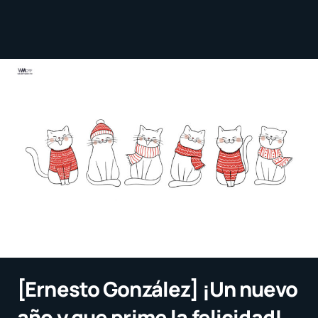
[Ernesto González] ¡Un nuevo
año y que prime la felicidad!