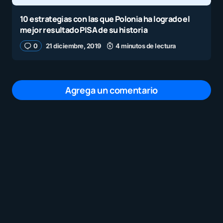
10 estrategias con las que Polonia ha logrado el
mejor resultado PISA de su historia
0
21 diciembre, 2019
4 minutos de lectura
Agrega un comentario
Tu dirección de correo electrónico no será
publicada.
Los campos obligatorios están
marcados con
*
Mensaje
*