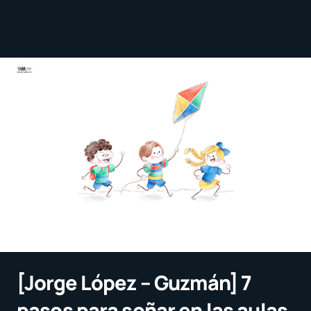
[Jorge López – Guzmán] 7
pasos para soñar en las aulas