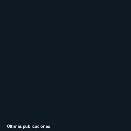
Recibir un correo electrónico con los siguientes
comentarios a esta entrada.
Recibir un correo electrónico con cada nueva
entrada.
Enviar comentario
Últimas publicaciones