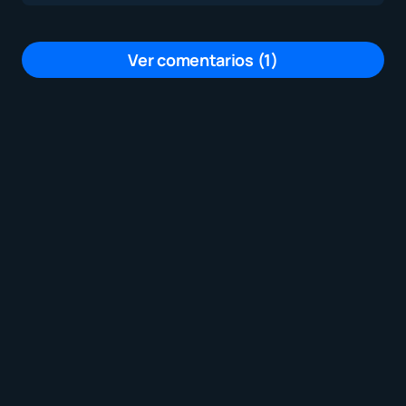
Ver comentarios (1)
cuando anas lo que haces,
laxexperiencia se va ampliando Hacia
nuevos horizontes, empiezas a
aprender y adoptar nuevas estrategias
para guiar y orientar el aprendizaje de
Los niños y Niñas , indagas nyevas
formas de generar conexiones con sus
intereses en un mundo cambiante, pero
con miras a formar mejores seres
humanos
por
Julia Montenegro
22 diciembre, 2022 a las 9:18 am