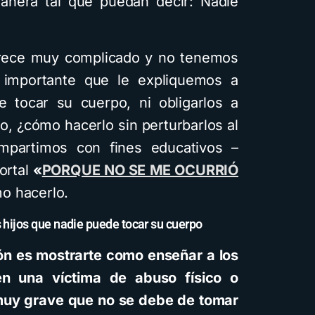
manera tal que puedan decir: Nadie
ece muy complicado y no tenemos
Cuentos
Descarga
Rec
 importante que le expliquemos a
e tocar su cuerpo, ni obligarlos a
Cómo crear cue
o, ¿cómo hacerlo sin perturbarlos al
infantiles ilustra
mpartimos con fines educativos –
inteligencia artif
portal
«
PORQUE NO SE ME OCURRIÓ
usando Gemini y
o hacerlo.
diferentes esti
hijos que nadie puede tocar su cuerpo
visuales: Descar
ión es mostrarte como enseñar a los
guía PDF
n una víctima de abuso físico o
4 minutos de lectura
1,
 muy grave que no se debe de tomar