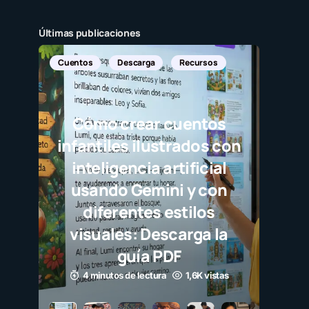
Últimas publicaciones
ursos
ntos
dos con
icial
 con
los
ga la
6K vistas