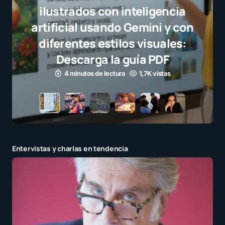
sel
el
Entervistas y charlas en tendencia