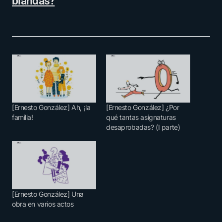
blandas?
[Ernesto González] Ah, ¡la
[Ernesto González] ¿Por
familia!
qué tantas asignaturas
desaprobadas? (I parte)
[Ernesto González] Una
obra en varios actos