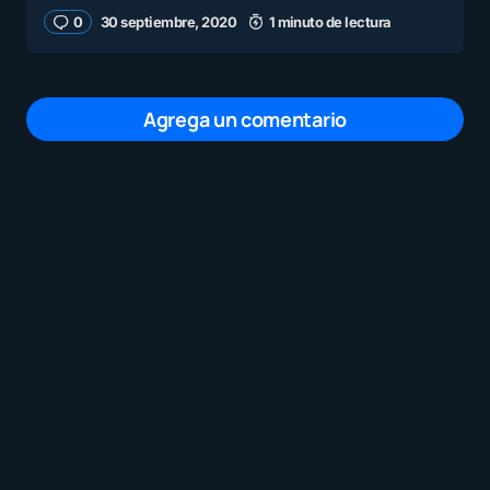
0
30 septiembre, 2020
1 minuto de lectura
Agrega un comentario
Tu dirección de correo electrónico no será
publicada.
Los campos obligatorios están
marcados con
*
Mensaje
*