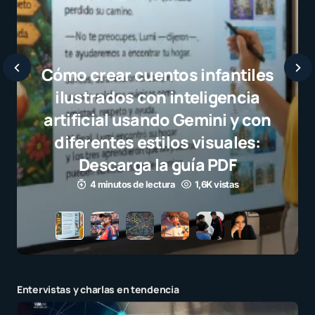
Javier Bardem elogia a la
selección campeona y destaca
el juego limpio como ejemplo
para millones de niños
3 minutos de lectura
1,1K vistas
Entervistas y charlas en tendencia