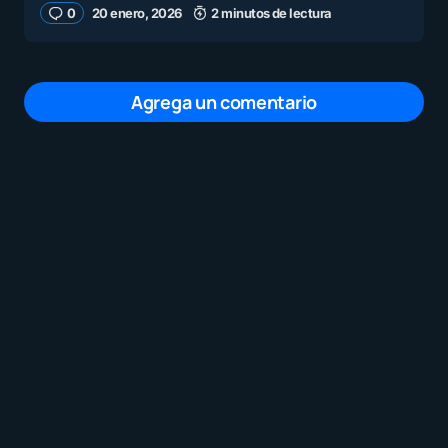
0
20 enero, 2026
2 minutos de lectura
Agrega un comentario
Tu dirección de correo electrónico no será
publicada.
Los campos obligatorios están
marcados con
*
Mensaje
*