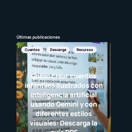
Últimas publicaciones
Cuentos
Descarga
Recursos
Cómo crear cuentos
infantiles ilustrados con
inteligencia artificial
usando Gemini y con
diferentes estilos
visuales: Descarga la